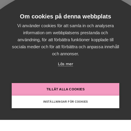
Matts Hildén
Om cookies på denna webbplats
Creative Director,
Vi använder cookies för att samla in och analysera
Digitalist
information om webbplatsens prestanda och
användning, för att förbättra funktioner kopplade till
sociala medier och för att förbättra och anpassa innehåll
och annonser.
Läs mer
När var hur?
TILLÅT ALLA COOKIES
INSTÄLLNINGAR FÖR COOKIES
Thursday, September 18, 2025
13 - 14:00
Vår lokal ligger ovanpå Göta Lejon, på Götgatan 55