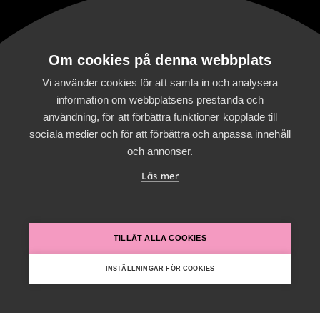
Om cookies på denna webbplats
Vi använder cookies för att samla in och analysera
Digitalist Open Tech AB
information om webbplatsens prestanda och
Götgatan 55
användning, för att förbättra funktioner kopplade till
11621 Stockholm, Sweden
sociala medier och för att förbättra och anpassa innehåll
och annonser.
Visa karta
Läs mer
Aktuellt
Kundcase
Nyheter
TILLÅT ALLA COOKIES
Event
INSTÄLLNINGAR FÖR COOKIES
Följ oss
LinkedIn