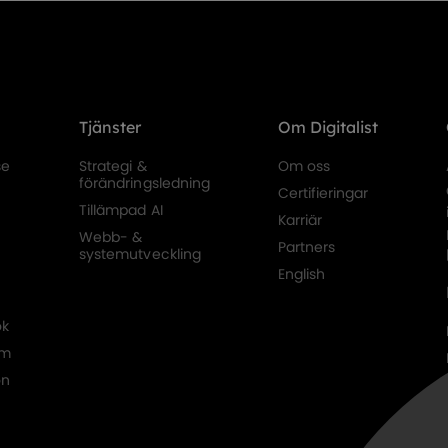
Tjänster
Om Digitalist
se
Strategi &
Om oss
förändringsledning
Certifieringar
Tillämpad AI
Karriär
Webb- &
Partners
systemutveckling
English
ok
am
on