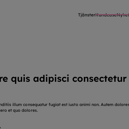
Tjänster
Kundcase
Nyhet
e quis adipisci consectetu
ditiis illum consequatur fugiat est iusto animi non. Autem dolor
ero et quo dolores.
.