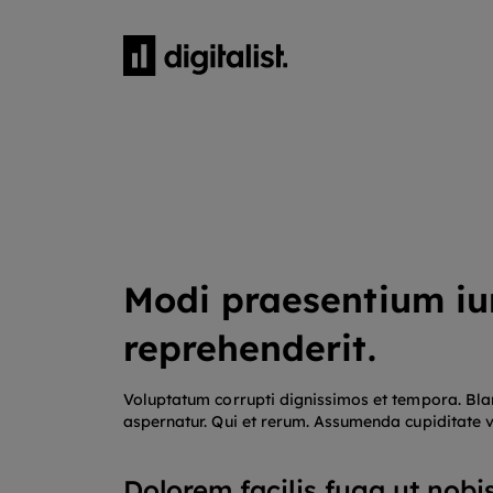
Modi praesentium iur
reprehenderit.
Voluptatum corrupti dignissimos et tempora. Blan
aspernatur. Qui et rerum. Assumenda cupiditate v
Dolorem facilis fuga ut nobis