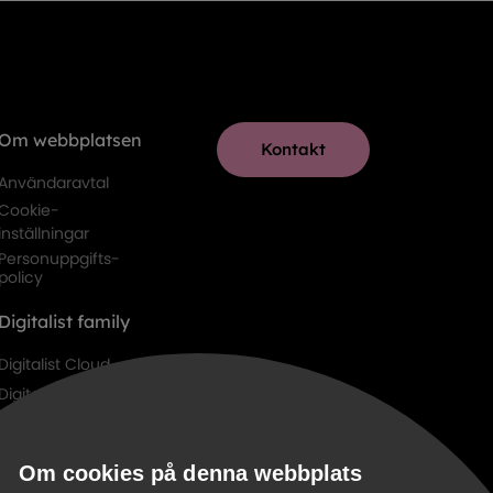
Om webbplatsen
Kontakt
Användaravtal
Cookie-
inställningar
Personuppgifts-
policy
Digitalist family
Digitalist Cloud
Digitalist Finland
Om cookies på denna webbplats