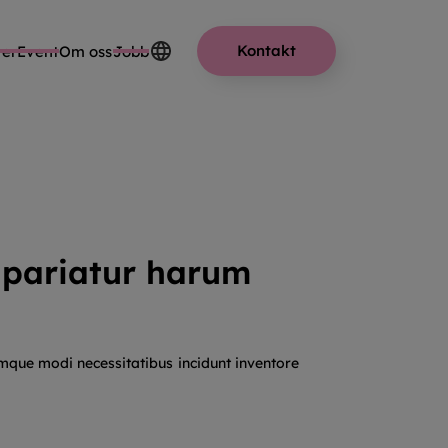
Kontakt
er
Event
Om oss
Jobb
r pariatur harum
emque modi necessitatibus incidunt inventore