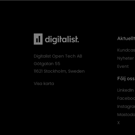
Aktuellt
Kundca
Digitalist Open Tech AB
Nyheter
Götgatan 55
Event
11621 Stockholm, Sweden
Följ oss
Visa karta
LinkedIn
Facebo
Instagr
Mastod
X