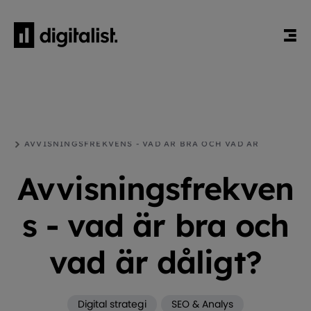
HEM
BLOGG
DIGITAL STRATEGI
AVVISNINGSFREKVENS - VAD ÄR BRA OCH VAD ÄR
DÅLIGT?
Avvisningsfrekven
s - vad är bra och
vad är dåligt?
Digital strategi
SEO & Analys