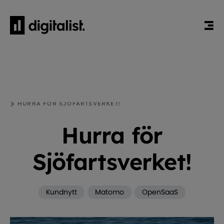
HEM
BLOGG
KUNDNYTT
HURRA FÖR SJÖFARTSVERKET!
Hurra för
Sjöfartsverket!
Kundnytt
Matomo
OpenSaaS