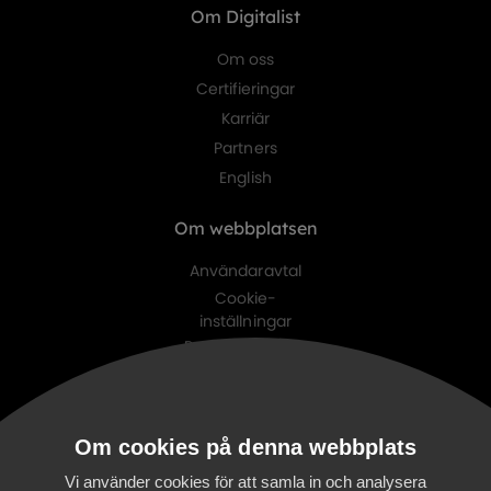
Om Digitalist
Om oss
Certifieringar
Karriär
Partners
English
Om webbplatsen
Användaravtal
Cookie-
inställningar
Personuppgifts-
policy
Digitalist family
Om cookies på denna webbplats
Digitalist Cloud
Digitalist Finland
Vi använder cookies för att samla in och analysera