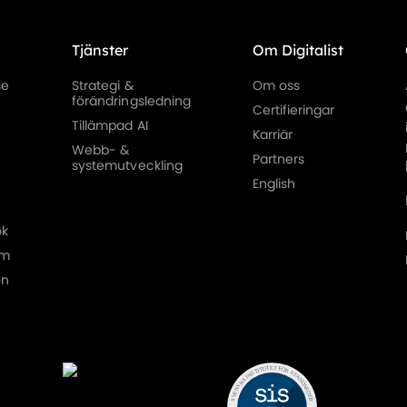
Tjänster
Om Digitalist
se
Strategi &
Om oss
förändringsledning
Certifieringar
Tillämpad AI
Karriär
Webb- &
Partners
systemutveckling
English
ok
am
on