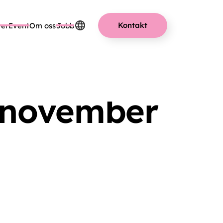
Kontakt
er
Event
Om oss
Jobb
EMBER
 november