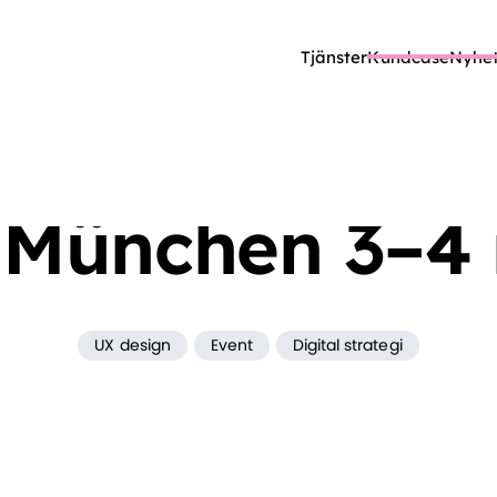
Tjänster
Kundcase
Nyhet
BLOGG
UX DESIGN
PUSH UX I MÜNCHEN 3–4 NOV
i München 3–4
UX design
Event
Digital strategi