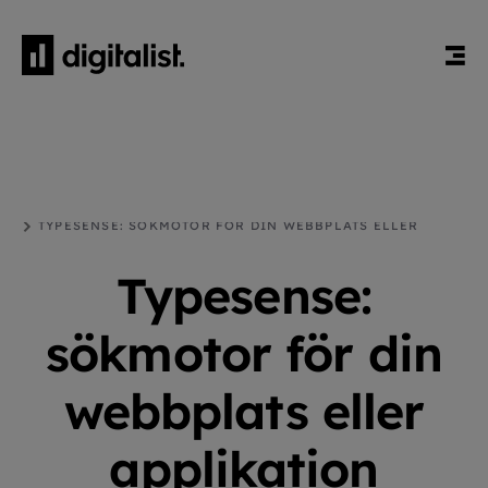
HEM
BLOGG
WEBBUTVECKLING
TYPESENSE: SÖKMOTOR FÖR DIN WEBBPLATS ELLER
APPLIKATION
Typesense:
sökmotor för din
webbplats eller
applikation