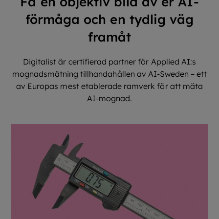
Få en objektiv bild av er AI-
förmåga och en tydlig väg
framåt
Digitalist är certifierad partner för Applied AI:s
mognadsmätning tillhandahållen av AI-Sweden – ett
av Europas mest etablerade ramverk för att mäta
AI-mognad.