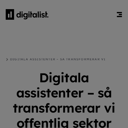
HEM
BLOGG
ARTIFICIELL INTELLIGENS
DIGITALA ASSISTENTER – SÅ TRANSFORMERAR VI
OFFENTLIG SEKTOR MED SÄKRA LÖSNINGAR
Digitala
assistenter – så
transformerar vi
offentlig sektor