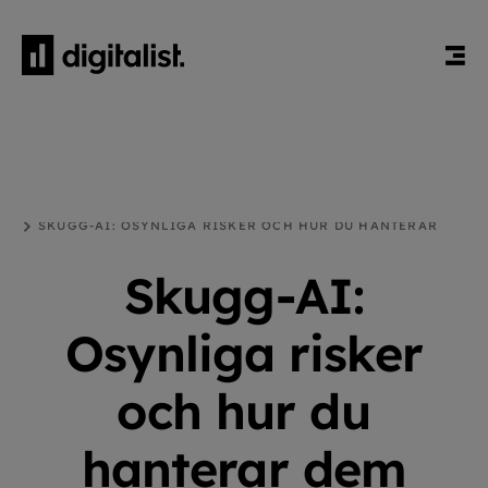
HEM
BLOGG
ARTIFICIELL INTELLIGENS
SKUGG-AI: OSYNLIGA RISKER OCH HUR DU HANTERAR
DEM
Skugg-AI:
Osynliga risker
och hur du
hanterar dem