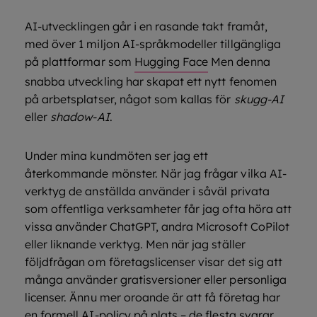
AI-utvecklingen går i en rasande takt framåt,
med över 1 miljon AI-språkmodeller tillgängliga
på plattformar som
Hugging Face
Men denna
snabba utveckling har skapat ett nytt fenomen
på arbetsplatser, något som kallas för
skugg-AI
eller
shadow-AI
.
Under mina kundmöten ser jag ett
återkommande mönster. När jag frågar vilka AI-
verktyg de anställda använder i såväl privata
som offentliga verksamheter får jag ofta höra att
vissa använder ChatGPT, andra Microsoft CoPilot
eller liknande verktyg. Men när jag ställer
följdfrågan om företagslicenser visar det sig att
många använder gratisversioner eller personliga
licenser. Ännu mer oroande är att få företag har
en formell AI-policy på plats – de flesta svarar