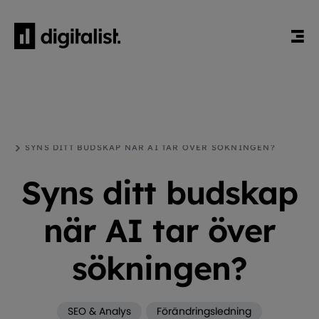
HEM
BLOGG
SEO & ANALYS
SYNS DITT BUDSKAP NÄR AI TAR ÖVER SÖKNINGEN?
Syns ditt budskap
när AI tar över
sökningen?
SEO & Analys
Förändringsledning