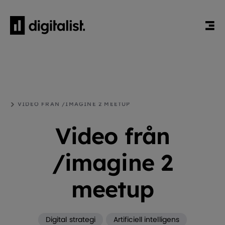
HEM
BLOGG
DIGITAL STRATEGI
VIDEO FRÅN /IMAGINE 2 MEETUP
Video från
/imagine 2
meetup
Digital strategi
Artificiell intelligens