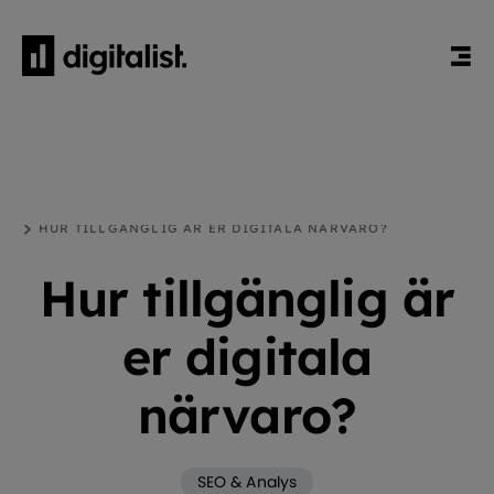
HEM
BLOGG
SEO & ANALYS
HUR TILLGÄNGLIG ÄR ER DIGITALA NÄRVARO?
Hur tillgänglig är
er digitala
närvaro?
SEO & Analys