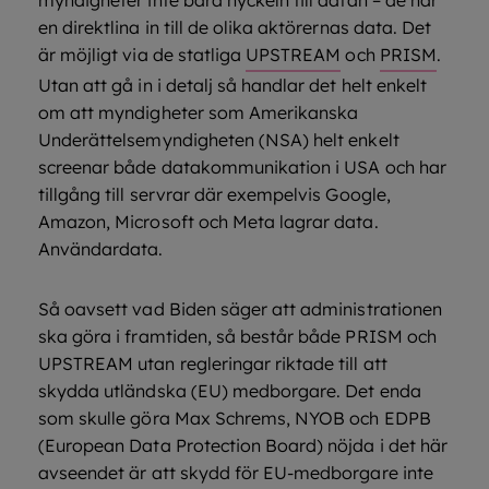
myndigheter inte bara nyckeln till datan – de har
en direktlina in till de olika aktörernas data. Det
är möjligt via de statliga
UPSTREAM
och
PRISM
.
Utan att gå in i detalj så handlar det helt enkelt
om att myndigheter som Amerikanska
Underättelsemyndigheten (NSA) helt enkelt
screenar både datakommunikation i USA och har
tillgång till servrar där exempelvis Google,
Amazon, Microsoft och Meta lagrar data.
Användardata.
Så oavsett vad Biden säger att administrationen
ska göra i framtiden, så består både PRISM och
UPSTREAM utan regleringar riktade till att
skydda utländska (EU) medborgare. Det enda
som skulle göra Max Schrems, NYOB och EDPB
(European Data Protection Board) nöjda i det här
avseendet är att skydd för EU-medborgare inte