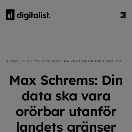
HEM
BLOGG
GDPR
MAX SCHREMS: DIN DATA SKA VARA ORÖRBAR UTANFÖR
LANDETS GRÄNSER
Max Schrems: Din
data ska vara
orörbar utanför
landets gränser