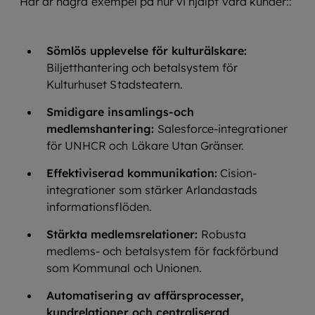
Här är några exempel på hur vi hjälpt våra kunder::
Sömlös upplevelse för kulturälskare:
Biljetthantering och betalsystem för
Kulturhuset Stadsteatern.
Smidigare insamlings-och
medlemshantering:
Salesforce-integrationer
för UNHCR och Läkare Utan Gränser.
Effektiviserad kommunikation:
Cision-
integrationer som stärker Arlandastads
informationsflöden.
Stärkta medlemsrelationer:
Robusta
medlems- och betalsystem för fackförbund
som Kommunal och Unionen.
Automatisering av affärsprocesser,
kundrelationer och centraliserad