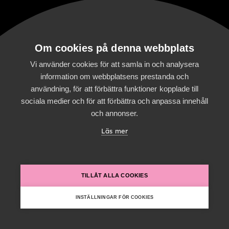
Strategi &
förändringsledning
Tillämpad AI
Om cookies på denna webbplats
Webb- &
systemutveckling
Vi använder cookies för att samla in och analysera
information om webbplatsens prestanda och
Om Digitalist
användning, för att förbättra funktioner kopplade till
sociala medier och för att förbättra och anpassa innehåll
Om oss
och annonser.
Certifieringar
Läs mer
Karriär
Partners
English
TILLÅT ALLA COOKIES
Om webbplatsen
INSTÄLLNINGAR FÖR COOKIES
Användaravtal
Cookie-
inställningar