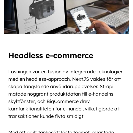
Headless e-commerce
Lösningen var en fusion av integrerade teknologier
med en headless-approach. NextJS valdes för att
skapa fängslande användarupplevelser. Strapi
matade noggrant produktdatan till e-handelns
skyltfönster, och BigCommerce drev
kärnfunktionaliteten för e-handel, vilket gjorde att
transaktioner kunde flyta smidigt.
Med ett agilt tänkesätt löste teamet oväntade