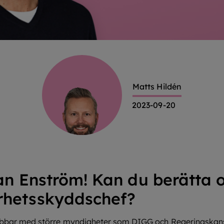
Matts Hildén
2023-09-20
ian Enström! Kan du berätta o
rhetsskyddschef?
 jobbar med större myndigheter som DIGG och Regeringskan