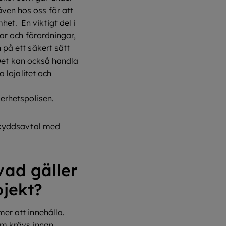
ven hos oss för att
t. En viktigt del i
gar och förordningar,
 på ett säkert sätt
. Det kan också handla
a lojalitet och
kerhetspolisen.
sskyddsavtal med
vad gäller
ojekt?
er att innehålla.
om krävs innan