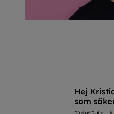
Hej Krist
som säke
Då vi på Digitalist