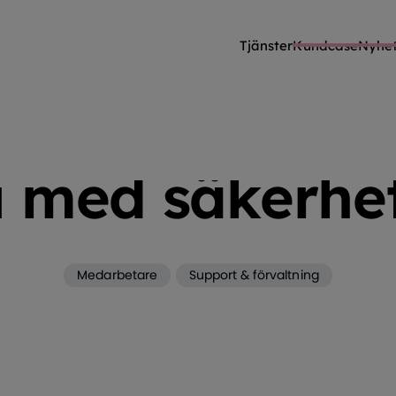
Tjänster
Kundcase
Nyhet
BLOGG
MEDARBETARE
INTERVJU MED SÄKERHETS
u med säkerhe
Medarbetare
Support & förvaltning