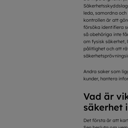
Säkerhetsskyddslage
leda, samordna och 
kontrollen är att gör
försöka identifiera 
så obehöriga inte får
om fysisk säkerhet, l
pålitlighet och att r
säkerhetsprövningsin
Andra saker som ligg
kunder, hantera inf
Vad är vi
säkerhet 
Det första är att ka
Sen besluta om vem s