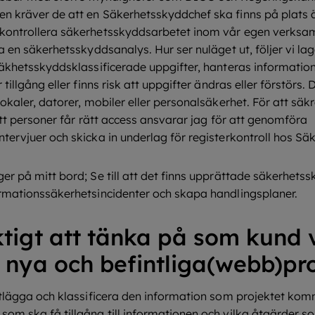
n kräver de att en Säkerhetsskyddchef ska finns på plats ä
kontrollera säkerhetsskyddsarbetet inom vår egen verksamhe
a en säkerhetsskyddsanalys. Hur ser nuläget ut, följer vi la
säkhetsskyddsklassificerade uppgifter, hanteras information
 tillgång eller finns risk att uppgifter ändras eller förstörs
okaler, datorer, mobiler eller personalsäkerhet. För att säkr
ätt personer får rätt access ansvarar jag för att genomföra
tervjuer och skicka in underlag för registerkontroll hos Sä
er på mitt bord; Se till att det finns upprättade säkerhet
ormationssäkerhetsincidenter och skapa handlingsplaner.
ktigt att tänka på som kund 
i nya och befintliga(webb)pr
rtlägga och klassificera den information som projektet komm
om ska få tillgång till informationen och vilka åtgärder s