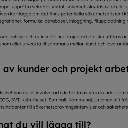
xempel upprätta sekretessavtal, säkerhetsskyddsavtal elle
ven kartlägga om det finns potentiella säkerhetsbrister i k
egrationer, formulär, databaser, inloggning, filuppladdnin
ser, policys och rutiner för hur projektarbete ska utföras är
enom eller utveckla tillsammans mellan kund och leverantör
p av kunder och projekt arbe
hef kan du bli involverad i de flesta av våra kunder som 
IGG, SVT, Kulturhuset, Samhall, Kommunal, Unionen allt fr
sincidenter till säkerhetsprövningsintervjuer och säkerhe
at du vill lägga till?