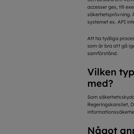
accesser ges, till e
säkerhetsprövning. Ä
systemet ex. API int
Att ha tydliga proces
som är bra att gå ig
samförstånd.
Vilken ty
med?
Som säkerhetsskyddsc
Regeringskansliet, D
informationssäkerhet
Något ann