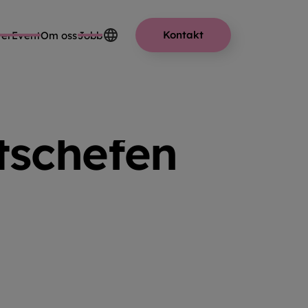
Kontakt
er
Event
Om oss
Jobb
CHEFEN
tschefen