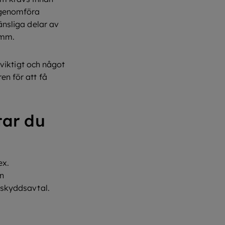
r genomföra
änsliga delar av
g mm.
 viktigt och något
en för att få
tar du
ex.
ån
tsskyddsavtal.