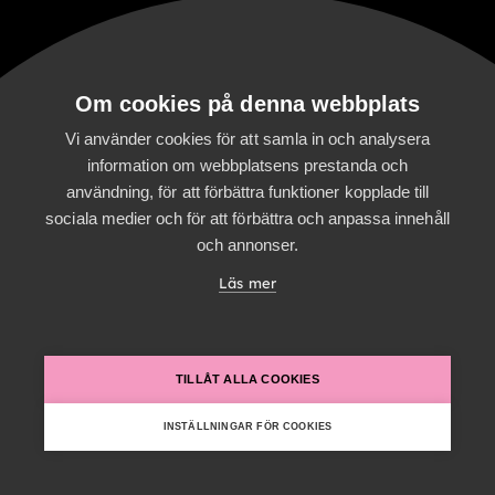
Om oss
Certifieringar
Karriär
Om cookies på denna webbplats
Partners
English
Vi använder cookies för att samla in och analysera
information om webbplatsens prestanda och
Om webbplatsen
användning, för att förbättra funktioner kopplade till
sociala medier och för att förbättra och anpassa innehåll
Användaravtal
och annonser.
Cookie-
inställningar
Läs mer
Personuppgifts-
policy
Digitalist family
TILLÅT ALLA COOKIES
Digitalist Cloud
INSTÄLLNINGAR FÖR COOKIES
Digitalist Finland