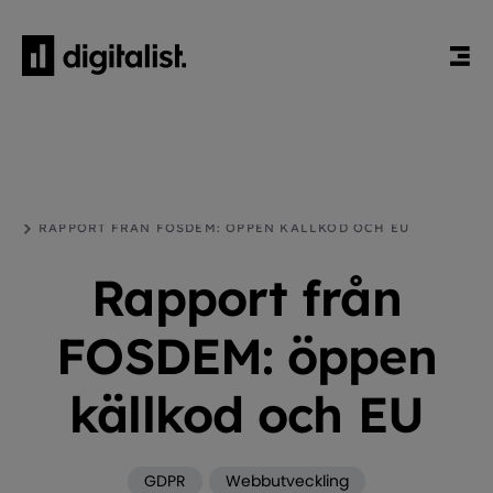
HEM
BLOGG
GDPR
RAPPORT FRÅN FOSDEM: ÖPPEN KÄLLKOD OCH EU
Rapport från
FOSDEM: öppen
källkod och EU
GDPR
Webbutveckling